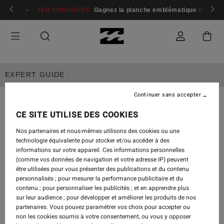
 membres
Se connecter / s'inscrire
JEU CONCOURS
Gagnez la planche emblématique d'Andy I
EXPERT GUIDE :
Continuer sans accepter
CE SITE UTILISE DES COOKIES
WOMEN'S APPAREL
Nos partenaires et nous-mêmes utilisons des cookies ou une
technologie équivalente pour stocker et/ou accéder à des
informations sur votre appareil. Ces informations personnelles
EXPERT GUIDE
(comme vos données de navigation et votre adresse IP) peuvent
être utilisées pour vous présenter des publications et du contenu
personnalisés ; pour mesurer la performance publicitaire et du
contenu ; pour personnaliser les publicités ; et en apprendre plus
sur leur audience ; pour développer et améliorer les produits de nos
partenaires. Vous pouvez paramétrer vos choix pour accepter ou
non les cookies soumis à votre consentement, ou vous y opposer