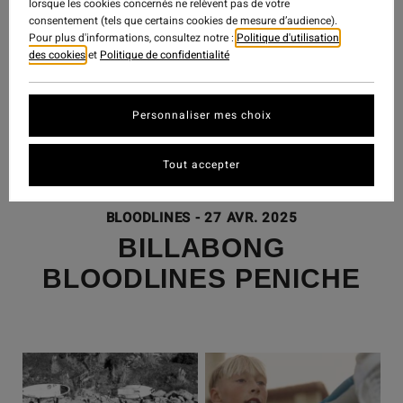
lorsque les cookies concernés ne relèvent pas de votre
consentement (tels que certains cookies de mesure d’audience).
Pour plus d'informations, consultez notre :
Politique d'utilisation
des cookies
et
Politique de confidentialité
Personnaliser mes choix
Tout accepter
BLOODLINES
-
27 AVR. 2025
BILLABONG
BLOODLINES PENICHE