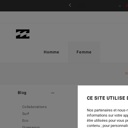
ciper
BILLAB
Homme
Femme
N
Home
-
Blog
-
Surf
Blog
CE SITE UTILISE
Collaborations
Nos partenaires et nous-
Surf
informations sur votre a
être utilisées pour vous 
Eco
contenu ; pour personnalis
Giveaways