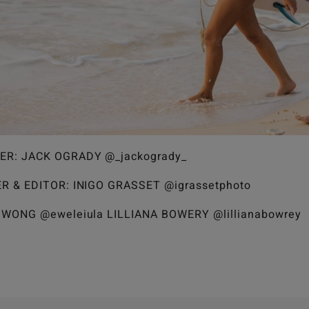
R: JACK OGRADY @_jackogrady_
 & EDITOR: INIGO GRASSET @igrassetphoto
WONG @eweleiula LILLIANA BOWERY @lillianabowrey