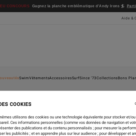
ONG CREW
Livraison et retours gratuits pour les membres
Se connecter
Aide & 
ouveautés
Swim
Vêtements
Accessoires
Surf
Since '73
Collections
Bons Pla
 DES COOKIES
SURF
-
19 FÉVR. 2024
mêmes utilisons des cookies ou une technologie équivalente pour stocker et/ou
LIL & EWE MENTAWA
ppareil. Ces informations personnelles (comme vos données de navigation et vot
présenter des publications et du contenu personnalisés ; pour mesurer la perform
er les publicités ; et en apprendre plus sur leur audience ; pour développer et am