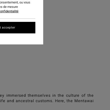
consentement, ou vous
ies de mesure
onfidentialité
t accepter
rey immersed themselves in the culture of the
 life and ancestral customs. Here, the Mentawai