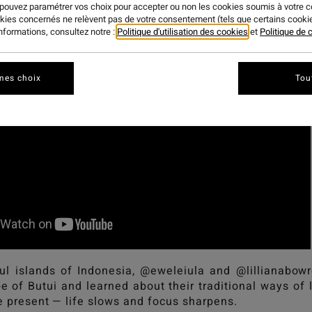
 pouvez paramétrer vos choix pour accepter ou non les cookies soumis à votre 
okies concernés ne relèvent pas de votre consentement (tels que certains cook
informations, consultez notre :
Politique d'utilisation des cookies
et
Politique de c
mes choix
Tou
ful islands of Indonesia, @eweleiula and @lillianabow
e of Butui and learned about their traditional ways of
he present — life slows and focus sharpens.