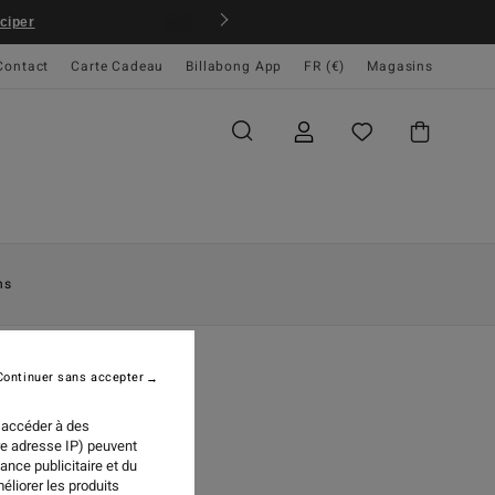
 / s'inscrire
Contact
Carte Cadeau
Billabong App
FR (€)
Magasins
ns
Continuer sans accepter
 accéder à des
I ISLANDS
re adresse IP) peuvent
ance publicitaire et du
éliorer les produits