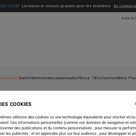
JEU CONCOURS
Gagnez la planche emblématique d'Andy Irons 🏄
Pa
Aide & 
ouveautés
Swim
Vêtements
Accessoires
Surf
Since '73
Collections
Bons Pla
 DES COOKIES
mêmes utilisons des cookies ou une technologie équivalente pour stocker et/ou
ppareil. Ces informations personnelles (comme vos données de navigation et vot
présenter des publications et du contenu personnalisés ; pour mesurer la perform
er les publicités ; et en apprendre plus sur leur audience ; pour développer et am