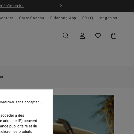
rticiper
BILL
Contact
Carte Cadeau
Billabong App
FR (€)
Magasins
ns
Continuer sans accepter
 accéder à des
re adresse IP) peuvent
ance publicitaire et du
éliorer les produits