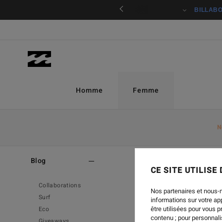
er / s'inscrire
Homme
Femme
N
Home
Blog
CE SITE UTILISE
Collaborations
Nos partenaires et nous-
Surf
informations sur votre a
être utilisées pour vous 
Eco
contenu ; pour personnalis
Giveaways