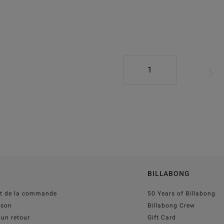
1
BILLABONG
ut de la commande
50 Years of Billabong
ison
Billabong Crew
 un retour
Gift Card