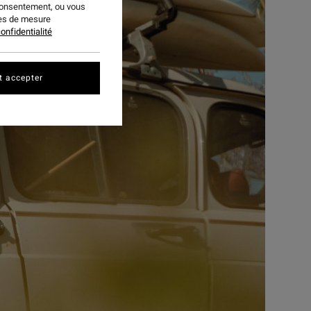
consentement, ou vous
ies de mesure
onfidentialité
t accepter