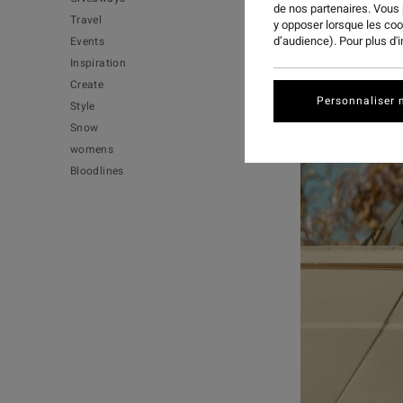
de nos partenaires. Vous
Travel
y opposer lorsque les co
d’audience). Pour plus d'
Events
Inspiration
Create
Personnaliser 
Style
Snow
womens
Bloodlines