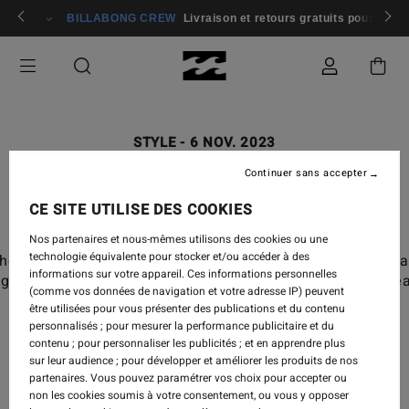
rons 🏄
Participer
BILLABONG CREW
Livraison et retours gratuits pour les
STYLE
-
6 NOV. 2023
A SUNSET AWAY | LOOKBOOK
Continuer sans accepter
CE SITE UTILISE DES COOKIES
Nos partenaires et nous-mêmes utilisons des cookies ou une
technologie équivalente pour stocker et/ou accéder à des
 hearts we bask in a rich & earthy palette of deep sienn
informations sur votre appareil. Ces informations personnelles
 outside it feels like rain, to us it tastes like the oce
(comme vos données de navigation et votre adresse IP) peuvent
être utilisées pour vous présenter des publications et du contenu
personnalisés ; pour mesurer la performance publicitaire et du
contenu ; pour personnaliser les publicités ; et en apprendre plus
sur leur audience ; pour développer et améliorer les produits de nos
partenaires. Vous pouvez paramétrer vos choix pour accepter ou
non les cookies soumis à votre consentement, ou vous y opposer