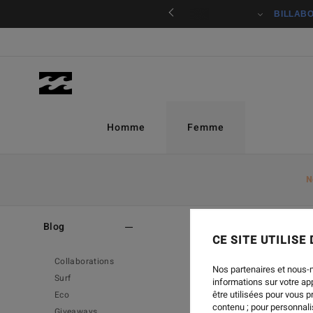
ciper
BILLAB
Homme
Femme
N
Home
-
Blog
Blog
CE SITE UTILISE
Collaborations
Nos partenaires et nous-
Surf
informations sur votre a
être utilisées pour vous 
Eco
contenu ; pour personnalis
Giveaways