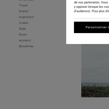
de nos partenaires. Vous
Travel
y opposer lorsque les co
d’audience). Pour plus d'
Events
Inspiration
Create
Personnaliser 
Style
Snow
womens
Bloodlines