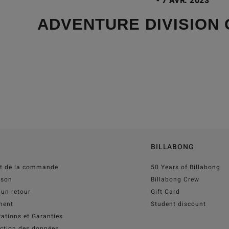
-
7 AVR. 2023
ADVENTURE DIVISION
BILLABONG
ut de la commande
50 Years of Billabong
ison
Billabong Crew
 un retour
Gift Card
ment
Student discount
ations et Garanties
ection des données