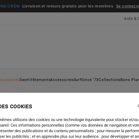
ONG CREW
Livraison et retours gratuits pour les membres
Se connecter
Aide & 
ouveautés
Swim
Vêtements
Accessoires
Surf
Since '73
Collections
Bons Pla
 DES COOKIES
mêmes utilisons des cookies ou une technologie équivalente pour stocker et/ou
ppareil. Ces informations personnelles (comme vos données de navigation et vot
présenter des publications et du contenu personnalisés ; pour mesurer la perform
er les publicités ; et en apprendre plus sur leur audience ; pour développer et am