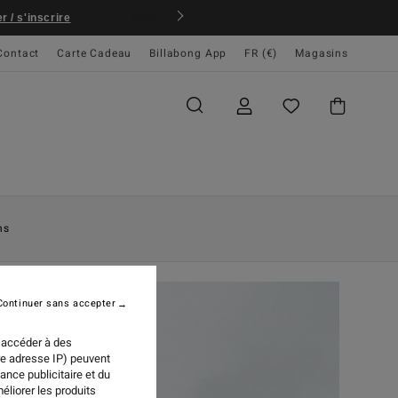
 / s'inscrire
Contact
Carte Cadeau
Billabong App
FR (€)
Magasins
ns
Continuer sans accepter
 accéder à des
re adresse IP) peuvent
ance publicitaire et du
éliorer les produits