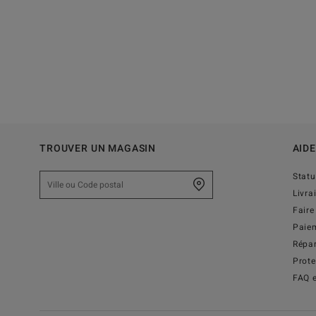
TROUVER UN MAGASIN
AIDE
Stat
Livra
Faire
Paie
Répar
Prot
FAQ e