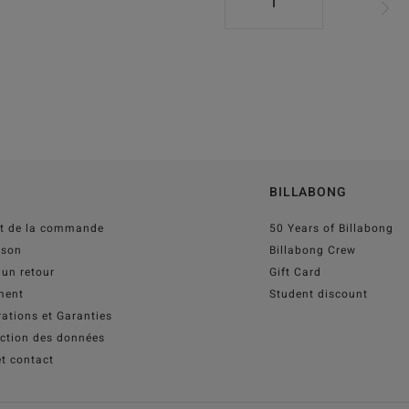
1
BILLABONG
ut de la commande
50 Years of Billabong
ison
Billabong Crew
 un retour
Gift Card
ment
Student discount
ations et Garanties
ection des données
t contact