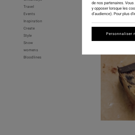
de nos partenaires. Vous
Travel
y opposer lorsque les co
d’audience). Pour plus d'
Events
Inspiration
Create
Personnaliser 
Style
Snow
womens
Bloodlines