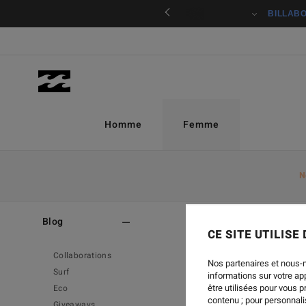
ciper
BILLAB
Homme
Femme
N
Home
-
Blog
Blog
CE SITE UTILISE
Collaborations
Nos partenaires et nous-
Surf
informations sur votre a
être utilisées pour vous 
Eco
contenu ; pour personnalis
Giveaways