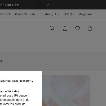
 / s'inscrire
Contact
Carte Cadeau
Billabong App
FR (€)
Magasins
ns
Continuer sans accepter
 accéder à des
re adresse IP) peuvent
ance publicitaire et du
éliorer les produits