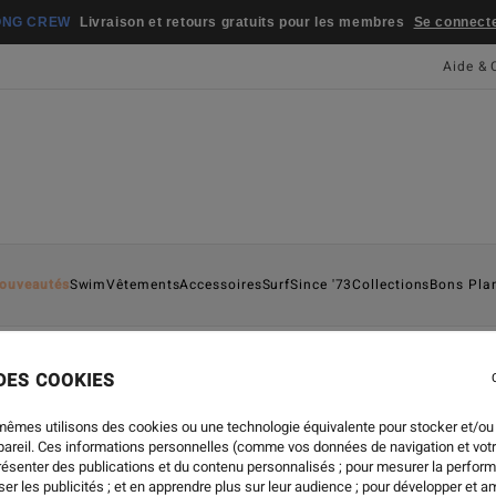
ONG CREW
Livraison et retours gratuits pour les membres
Se connecter
Aide & 
ouveautés
Swim
Vêtements
Accessoires
Surf
Since '73
Collections
Bons Pla
 DES COOKIES
mêmes utilisons des cookies ou une technologie équivalente pour stocker et/ou
ppareil. Ces informations personnelles (comme vos données de navigation et vot
présenter des publications et du contenu personnalisés ; pour mesurer la perform
er les publicités ; et en apprendre plus sur leur audience ; pour développer et am