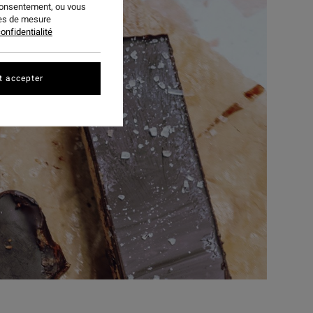
consentement, ou vous
ies de mesure
onfidentialité
t accepter