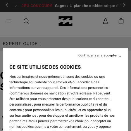
 membres
Se connecter / s'inscrire
JEU CONCOURS
Gagnez la planche emblématique d'Andy I
EXPERT GUIDE :
Continuer sans accepter
CE SITE UTILISE DES COOKIES
Comment choisir un lycra de
Nos partenaires et nous-mêmes utilisons des cookies ou une
technologie équivalente pour stocker et/ou accéder à des
Surf Femme?
informations sur votre appareil. Ces informations personnelles
(comme vos données de navigation et votre adresse IP) peuvent
être utilisées pour vous présenter des publications et du contenu
personnalisés ; pour mesurer la performance publicitaire et du
contenu ; pour personnaliser les publicités ; et en apprendre plus
sur leur audience ; pour développer et améliorer les produits de nos
Coupes et ajustement
partenaires. Vous pouvez paramétrer vos choix pour accepter ou
non les cookies soumis à votre consentement, ou vous y opposer
Caractéristiques essentielles