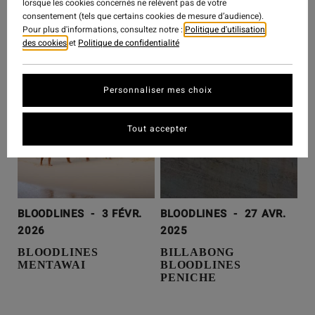
lorsque les cookies concernés ne relèvent pas de votre
BLOODLINES SERIES, EP.
consentement (tels que certains cookies de mesure d’audience).
Pour plus d'informations, consultez notre :
Politique d'utilisation
2: DIDIER & SAM PITER
des cookies
et
Politique de confidentialité
Personnaliser mes choix
Tout accepter
BLOODLINES
-
3 FÉVR.
BLOODLINES
-
27 AVR.
2026
2025
BLOODLINES
BILLABONG
MENTAWAI
BLOODLINES
PENICHE