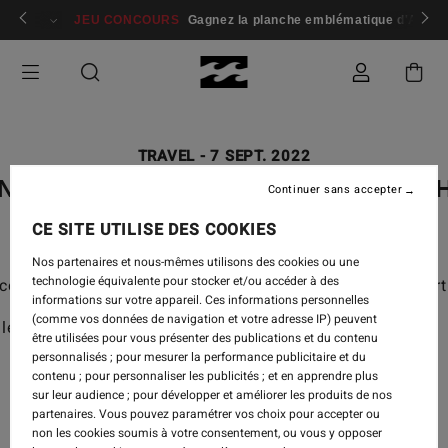
 membres
Se connecter / s'inscrire
JEU CONCOURS
Gagnez la planche emblématique d'Andy I
TRAVEL
-
7 SEPT. 2022
NTURE DIVISION: LUANA'S MUST-
Continuer sans accepter
CE SITE UTILISE DES COOKIES
Nos partenaires et nous-mêmes utilisons des cookies ou une
technologie équivalente pour stocker et/ou accéder à des
ollection is here, tested by
Luana Silva
in Norway's nort
informations sur votre appareil. Ces informations personnelles
(comme vos données de navigation et votre adresse IP) peuvent
le exploring Unstad with the Billabong team:
être utilisées pour vous présenter des publications et du contenu
personnalisés ; pour mesurer la performance publicitaire et du
contenu ; pour personnaliser les publicités ; et en apprendre plus
sur leur audience ; pour développer et améliorer les produits de nos
partenaires. Vous pouvez paramétrer vos choix pour accepter ou
non les cookies soumis à votre consentement, ou vous y opposer