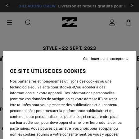
BILLABONG CREW
Livraison et retours gratuits pour les mem
STYLE
-
22 SEPT. 2023
ALL ESCAPE | SALT & FIRE COLL
Continuer sans accepter
CE SITE UTILISE DES COOKIES
Nos partenaires et nous-mêmes utilisons des cookies ou une
technologie équivalente pour stocker et/ou accéder à des
o places where magic happens. Where the moon shines bri
informations sur votre appareil. Ces informations personnelles
(comme vos données de navigation et votre adresse IP) peuvent
être utilisées pour vous présenter des publications et du contenu
eping things groovy and soft around the edges... painti
personnalisés ; pour mesurer la performance publicitaire et du
contenu ; pour personnaliser les publicités ; et en apprendre plus
sur leur audience ; pour développer et améliorer les produits de nos
& mysterious, golds & browns blend to a perfect sunset an
partenaires. Vous pouvez paramétrer vos choix pour accepter ou
non les cookies soumis à votre consentement, ou vous y opposer