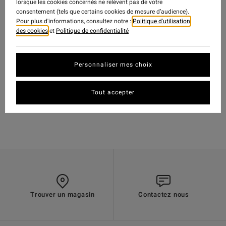
lorsque les cookies concernés ne relèvent pas de votre
consentement (tels que certains cookies de mesure d’audience).
Pour plus d'informations, consultez notre :
Politique d'utilisation
des cookies
et
Politique de confidentialité
TRAVEL
-
15 OCT. 2018
Personnaliser mes choix
WATCH
'MELODRAMA' FEAT.
BODE MERRILL &
Tout accepter
GARRETT WARNICK
Trouver un magasin
Contactez nous