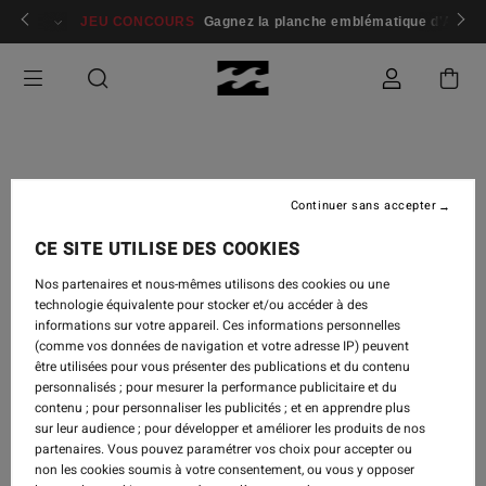
 membres
Se connecter / s'inscrire
JEU CONCOURS
Gagnez la planche emblématique d'Andy I
Continuer sans accepter
TRAVEL
-
5 SEPT. 2018
CE SITE UTILISE DES COOKIES
MELODRAMA | TEASER
Nos partenaires et nous-mêmes utilisons des cookies ou une
FOR BODE MERRILL'S
technologie équivalente pour stocker et/ou accéder à des
NEW FILM
informations sur votre appareil. Ces informations personnelles
(comme vos données de navigation et votre adresse IP) peuvent
être utilisées pour vous présenter des publications et du contenu
personnalisés ; pour mesurer la performance publicitaire et du
contenu ; pour personnaliser les publicités ; et en apprendre plus
sur leur audience ; pour développer et améliorer les produits de nos
partenaires. Vous pouvez paramétrer vos choix pour accepter ou
non les cookies soumis à votre consentement, ou vous y opposer